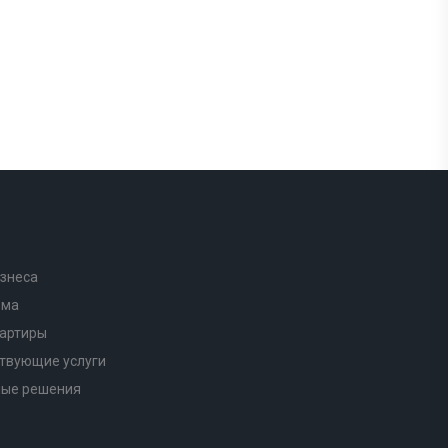
знеса
ома
вартиры
твующие услуги
ные решения