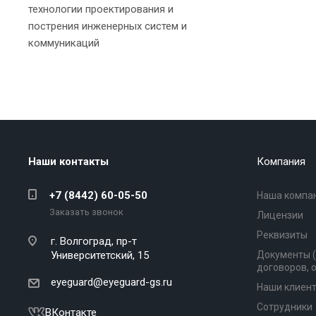
технологии проектирования и
пострения инженерных систем и
коммуникаций
Наши контакты
Компания
+7 (8442) 60-05-50
Наша компа
Заказать звонок
Лицензии
Реквизиты
г. Волгоград,
пр-т
Университетский, 15
Документы 
договоров, 
eyeguard@eyeguard-gs.ru
Наши клиен
Сотрудники
ВКонтакте