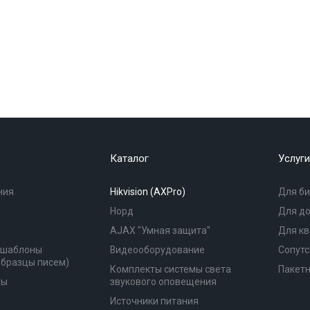
Каталог
Услуги
ния
Hikvision (AXPro)
Для би
Норд
Для д
AJAX "Умная защита"
Для к
(шаблоны
Видеооборудование
Сопутс
образцы писем)
Комплекты системы света
Пакет
ты
звукового оповещения
Источники питания